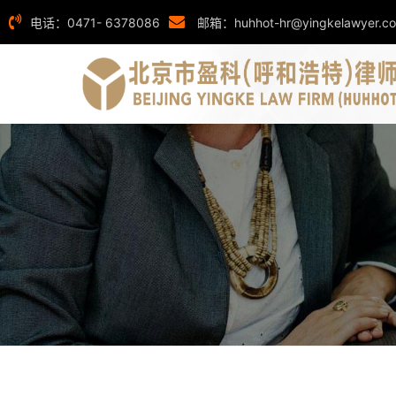
电话：0471- 6378086
邮箱：huhhot-hr@yingkelawyer.c