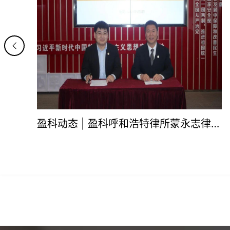
蒙永志律师晋升合伙人签约仪式
盈科动态|盈科呼和浩特律所开展反邪教宣传普法活动