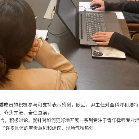
委成员的积极参与和支持表示感谢，随后，
尹
主任
对盈科
呼和浩特
、齐头并进、
奋
往直前。
，积极讨论，就针对如何更好地开展一系列专注于青年律师专业培
出了许多具体的宝贵意见和建议，现场气氛热烈。