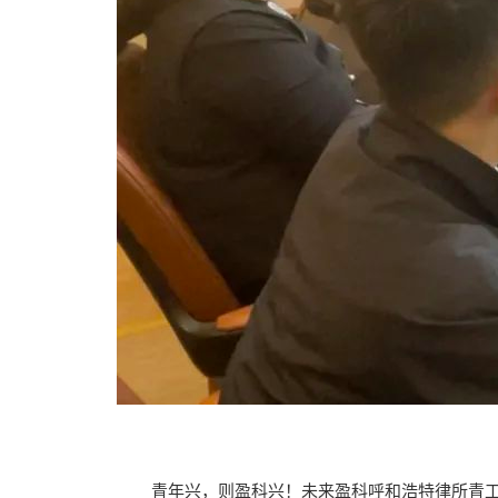
青年兴，则盈科兴！未来盈科呼和浩特律所青