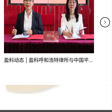
专业守护，卓越运营|盈科呼和浩特行政运营团队年终述职暨表彰会圆满举行