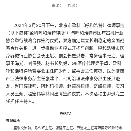
来源： 作者：
2024年3月20日下午，北京市盈科（呼和浩特）律师事务
（以下简称“盈科呼和浩特律所”）与呼和浩特市医疗器械行业
协会举行战略合作签约仪式，双方确定建立长期稳定的全面战
略合作关系，进一步推动业务模式开拓与创新。呼和浩特市医
疗器械行业协会会长王斌、副会长崔洪岩、常务理事张江、理
事王海光、刘保强、秘书长樊毅
，GE医疗代理梁子卓，盈科
呼和浩特律所管委会主任陈少辉、监事会主任苏睿、医药健康
产业法律事务部主任张建平、公司治理法律事务部主任尹逊
龙、赵国辉律师、阿利玛律师、赵燕霞律师、奇峰律师、实习
人员王茹、赵宏伟等
共同出席签约仪式。本次活动由尹逊龙主
任担任主持人。
PART.1
参观律所
座谈交流前，陈少辉主任、张建平主任、尹逊龙主任等陪同呼和浩特市