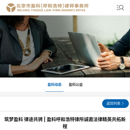
盈科动态
盈科公益
返回列表
筑梦盈科 律途共骋 | 盈科呼和浩特律所诚邀法律精英共拓新
程