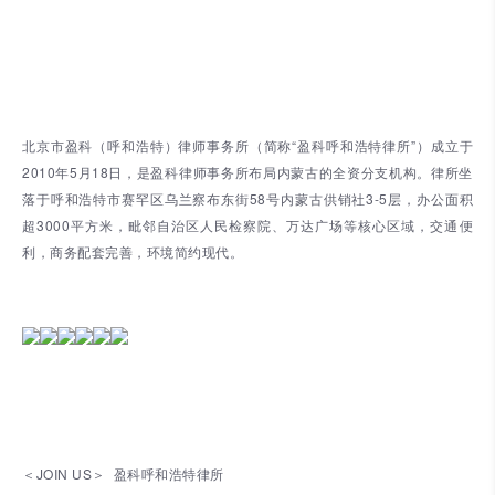
北京市盈科（呼和浩特）律师事务所（简称“盈科呼和浩特律所”）成立于
2010年5月18日，是盈科律师事务所布局内蒙古的全资分支机构。律所坐
落于呼和浩特市赛罕区乌兰察布东街58号内蒙古供销社3-5层，办公面积
超3000平方米，毗邻自治区人民检察院、万达广场等核心区域，交通便
利，商务配套完善，环境简约现代。
＜JOIN US＞ 盈科呼和浩特律所