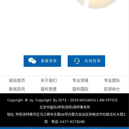
联系我们
如需了解更多，请与我们联系
0471- 6378086
客服咨询
在线咨询
网站首页
关于我们
专业领域
专业团队
新闻资讯
盈科党建
盈科国际
招贤纳士
Copyright © by Copyright By 2013 - 2024 MOUMOU LAW OFFICE
北京市盈科(呼和浩特)律师事务所
地址: 呼和浩特赛罕区乌兰察布东路58号内蒙古自治区供销合作社联合社大楼3
层 电话: 0471-6378086