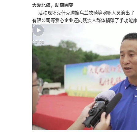
大爱北疆，助康圆梦
活动现场克什克腾旗乌兰牧骑等演职人员演出了《
有限公司等爱心企业还向残疾人群体捐赠了手功能
00:40