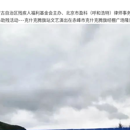
蒙古自治区残疾人福利基金会主办、北京市盈科（呼和浩特）律师事
服务助残活动---克什克腾旗站文艺演出在赤峰市克什克腾旗经棚广场隆