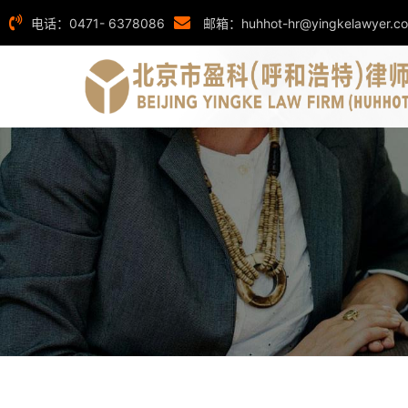
电话：0471- 6378086
邮箱：huhhot-hr@yingkelawyer.c