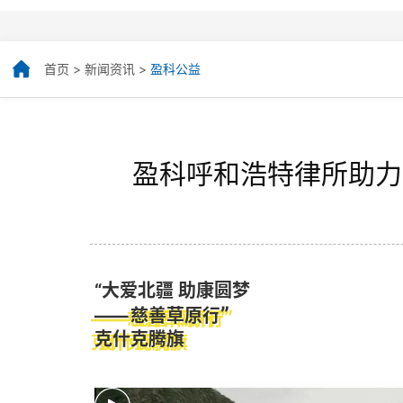
首页
>
新闻资讯
>
盈科公益
盈科呼和浩特律所助力
“大爱北疆 助康圆梦
”
——
慈善草原行
克什克腾旗