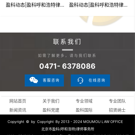
实习经验分享会
盈科动态|盈科呼和浩特律师受呼市律协委派参加跨境电商法律服务研修班
盈科动态|盈科呼和浩特律所人才战略与教育委员会召开2023年度工作总结会议
联系我们
如需了解更多，请与我们联系
0471- 6378086
客服咨询
在线咨询
网站首页
关于我们
专业领域
专业团队
新闻资讯
盈科党建
盈科国际
招贤纳士
Copyright © by Copyright By 2013 - 2024 MOUMOU LAW OFFICE
北京市盈科(呼和浩特)律师事务所